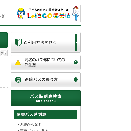
ちぎ
01改定
・
系統から探す
・
高速バスのご案内