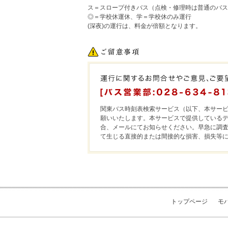
ス＝スロープ付きバス（点検・修理時は普通のバス
◎＝学校休運休、学＝学校休のみ運行
(深夜)の運行は、料金が倍額となります。
関東バス時刻表検索サービス（以下、本サー
願いいたします。本サービスで提供している
合、メールにてお知らせください。早急に調査
て生じる直接的または間接的な損害、損失等
トップページ
モ